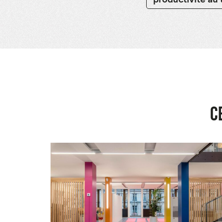
productivité au 
C