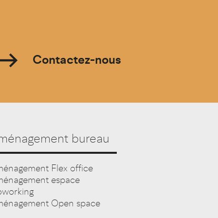
Contactez-nous
ménagement bureau
énagement Flex office
énagement espace
working
énagement Open space