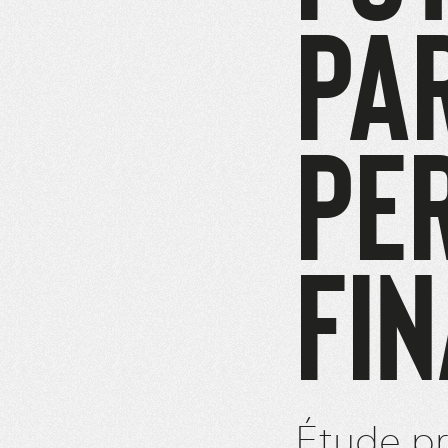
PA
PE
FI
Étude pr