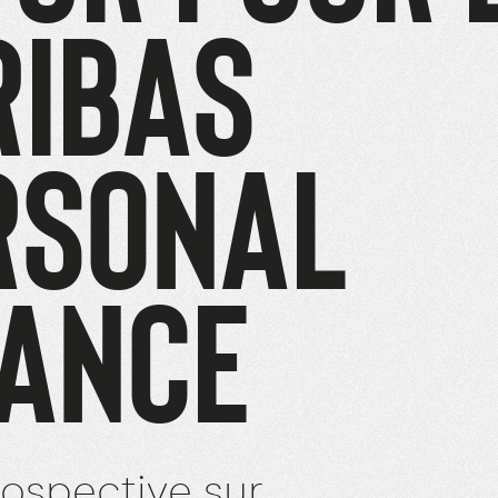
RIBAS
RSONAL
NANCE
ospective sur