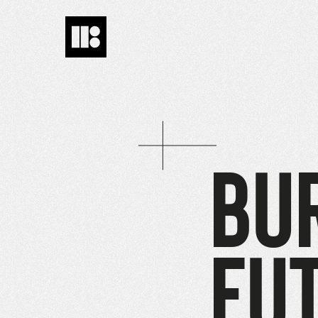
BU
FU