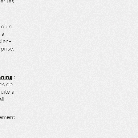
er les
 d’un
 a
bien-
prise.
nning
:
es de
uite à
il
pement