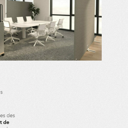
as
tes des
t de