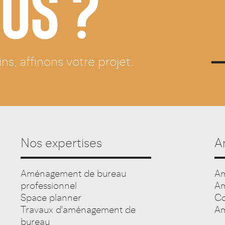
OUS ?
s, affinons votre projet.
Nos expertises
A
Aménagement de bureau
Am
professionnel
Am
Space planner
Co
Travaux d'aménagement de
Am
bureau