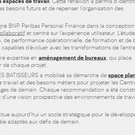
s espaces de travail
. Cette réflexion a permis d’identifi
es besoins futurs et de repenser l’organisation des
 BNP Paribas Personal Finance dans la conception
ollaboratif
et centré sur l’expérience utilisateur. L’étude
on, de performance opérationnelle, de formation et de 
 capables d’évoluer avec les transformations de l’entre
tre expertise en
aménagement de bureaux
, qui place
r de chaque projet.
 LES BATISSEURS a mobilisé sa démarche de
space pla
 travail et des besoins métiers pour projeter les Centr
usages de demain. Chaque recommandation a été constr
et d’une vision prospective des environnements de trava
itue aujourd’hui un socle stratégique pour le dévelop
èle adaptés aux défis de demain.